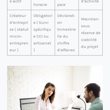
e actif
d’activité
horaire
paie
Créateur
Obligatoir
Déclarati
Maintien
d’entrepri
e ( Suivi
on
sous
se ( statut
spécifiqu
trimestrie
réserve de
micro-
e CCI ou
lle du
viabilité
entrepren
artisanat
chiffre
du projet
eur )
)
d’affaires