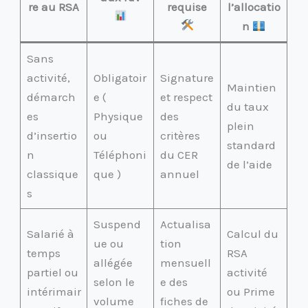
re au RSA
requise
l’allocatio
n
Sans
activité,
Obligatoir
Signature
Maintien
démarch
e (
et respect
du taux
es
Physique
des
plein
d’insertio
ou
critères
standard
n
Téléphoni
du CER
de l’aide
classique
que )
annuel
s
Suspend
Actualisa
Salarié à
Calcul du
ue ou
tion
temps
RSA
allégée
mensuell
partiel ou
activité
selon le
e des
intérimair
ou Prime
volume
fiches de