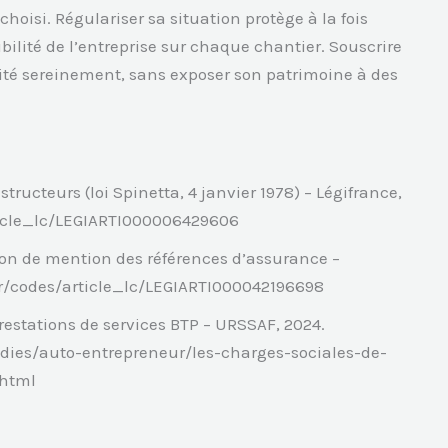
oisi. Régulariser sa situation protège à la fois
dibilité de l’entreprise sur chaque chantier. Souscrire
ité sereinement, sans exposer son patrimoine à des
structeurs (loi Spinetta, 4 janvier 1978) – Légifrance,
rticle_lc/LEGIARTI000006429606
tion de mention des références d’assurance –
.fr/codes/article_lc/LEGIARTI000042196698
Prestations de services BTP – URSSAF, 2024.
edies/auto-entrepreneur/les-charges-sociales-de-
.html