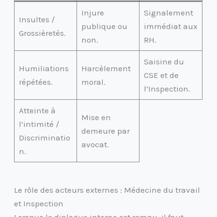
Injure
Signalement
Insultes /
publique ou
immédiat aux
Grossièretés.
non.
RH.
Saisine du
Humiliations
Harcèlement
CSE et de
répétées.
moral.
l’Inspection.
Atteinte à
Mise en
l’intimité /
demeure par
Discriminatio
avocat.
n.
Le rôle des acteurs externes : Médecine du travail
et Inspection
Lorsque le dialogue interne est rompu, il faut