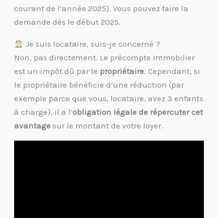
courant de l’année 2025). Vous pouvez faire la
demande dès le début 2025.
Je suis locataire, suis-je concerné ?
Non, pas directement. Le précompte immobilier
est un impôt dû par le
propriétaire
. Cependant, si
le propriétaire bénéficie d’une réduction (par
exemple parce que vous, locataire, avez 3 enfants
à charge), il a l’
obligation légale de répercuter cet
avantage
sur le montant de votre loyer.